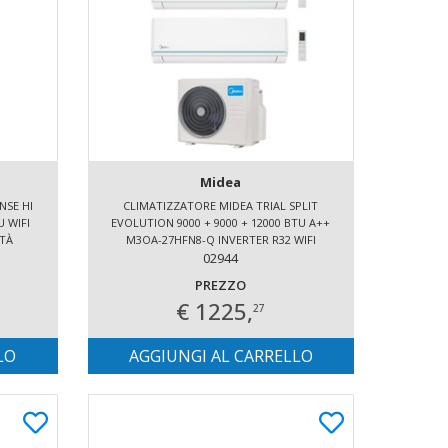
Midea
NSE HI
CLIMATIZZATORE MIDEA TRIAL SPLIT
U WIFI
EVOLUTION 9000 + 9000 + 12000 BTU A++
ITÀ
M3OA-27HFN8-Q INVERTER R32 WIFI
INCLUSO
02944
PREZZO
€ 1225,
27
LO
AGGIUNGI AL CARRELLO