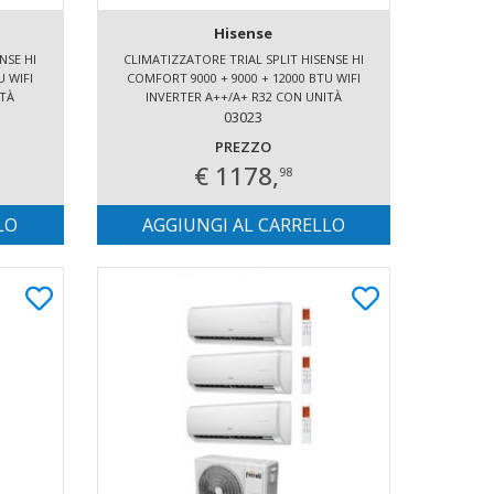
Hisense
NSE HI
CLIMATIZZATORE TRIAL SPLIT HISENSE HI
U WIFI
COMFORT 9000 + 9000 + 12000 BTU WIFI
ITÀ
INVERTER A++/A+ R32 CON UNITÀ
ESTERNA 5.2 KW
03023
PREZZO
€ 1178,
98
LO
AGGIUNGI AL CARRELLO