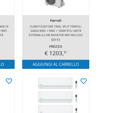
Ferroli
NSE HI
CLIMATIZZATORE TRIAL SPLIT FERROLI
 WIFI
GIADA 9000 + 9000 + 12000 BTU UNITÀ
ITÀ
ESTERNA 6.2 KW INVERTER WIFI INCLUSO
GAS R32 A++
03113
PREZZO
€ 1203,
87
LO
AGGIUNGI AL CARRELLO