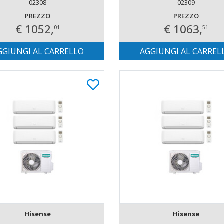
INCLUSO
02308
INCLUSO
02309
PREZZO
PREZZO
€ 1052,
€ 1063,
01
51
GGIUNGI AL CARRELLO
AGGIUNGI AL CARREL
Hisense
Hisense