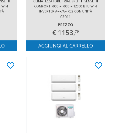
NSE HI
CLIMATIZZATORE TRIAL SPLIT HISENSE HI
 WIFI
COMFORT 7000 + 7000 + 12000 BTU WIFI
ITÀ
INVERTER A++/A+ R32 CON UNITÀ
ESTERNA 5.2 KW
03011
PREZZO
€ 1153,
79
LO
AGGIUNGI AL CARRELLO