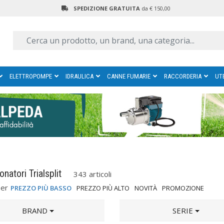
SPEDIZIONE GRATUITA
da € 150,00
ELETTROPOMPE
IDRAULICA
CANNE FUMARIE
RACCORDERIA
UT
onatori Trialsplit
343 articoli
per
PREZZO PIÙ BASSO
PREZZO PIÙ ALTO
NOVITÀ
PROMOZIONE
BRAND
SERIE