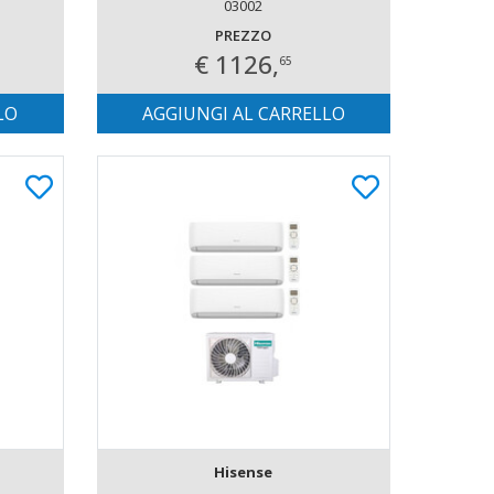
ESTERNA 5.2 KW
03002
PREZZO
€ 1126,
65
LO
AGGIUNGI AL CARRELLO
Hisense