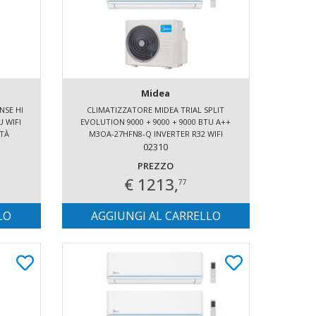
Midea
NSE HI
CLIMATIZZATORE MIDEA TRIAL SPLIT
U WIFI
EVOLUTION 9000 + 9000 + 9000 BTU A++
ITÀ
M3OA-27HFN8-Q INVERTER R32 WIFI
INCLUSO
02310
PREZZO
€ 1213,
77
LO
AGGIUNGI AL CARRELLO