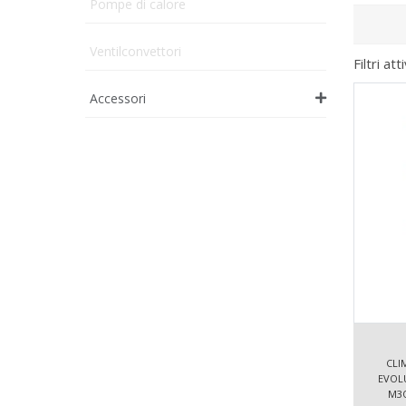
Pompe di calore
Ventilconvettori
Filtri atti
Accessori
CLI
EVOLU
M3O