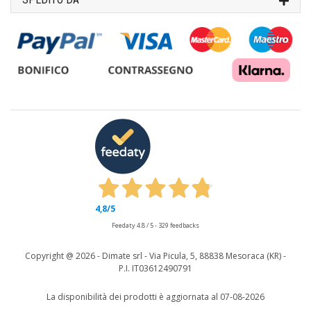
4,8
/5
Feedaty
4.8
/
5
-
329
feedbacks
Copyright @
2026 - Dimate srl - Via Picula, 5, 88838 Mesoraca (KR) -
P.I. IT03612490791
La disponibilità dei prodotti è aggiornata al 07-08-2026