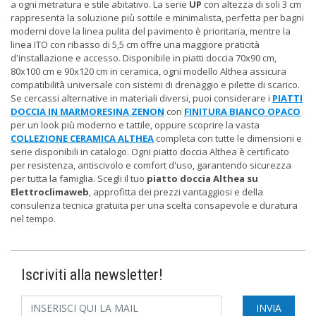
a ogni metratura e stile abitativo. La serie
UP
con altezza di soli 3 cm
rappresenta la soluzione più sottile e minimalista, perfetta per bagni
moderni dove la linea pulita del pavimento è prioritaria, mentre la
linea ITO con ribasso di 5,5 cm offre una maggiore praticità
d'installazione e accesso. Disponibile in piatti doccia 70x90 cm,
80x100 cm e 90x120 cm in ceramica, ogni modello Althea assicura
compatibilità universale con sistemi di drenaggio e pilette di scarico.
Se cercassi alternative in materiali diversi, puoi considerare i
PIATTI
DOCCIA IN MARMORESINA ZENON
con
FINITURA BIANCO OPACO
per un look più moderno e tattile, oppure scoprire la vasta
COLLEZIONE CERAMICA ALTHEA
completa con tutte le dimensioni e
serie disponibili in catalogo. Ogni piatto doccia Althea è certificato
per resistenza, antiscivolo e comfort d'uso, garantendo sicurezza
per tutta la famiglia. Scegli il tuo
piatto doccia Althea su
Elettroclimaweb
, approfitta dei prezzi vantaggiosi e della
consulenza tecnica gratuita per una scelta consapevole e duratura
nel tempo.
Iscriviti alla newsletter!