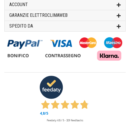
ACCOUNT
GARANZIE ELETTROCLIMAWEB
SPEDITO DA
4,8
/5
Feedaty
4.8
/
5
-
329
feedbacks