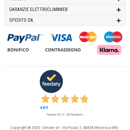
GARANZIE ELETTROCLIMAWEB
SPEDITO DA
4,8
/5
Feedaty
4.8
/
5
-
332
feedbacks
Copyright @
2026 - Dimate srl - Via Picula, 5, 88838 Mesoraca (KR) -