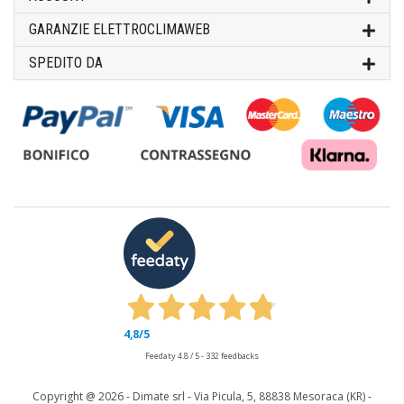
GARANZIE ELETTROCLIMAWEB
SPEDITO DA
4,8
/5
Feedaty
4.8
/
5
-
332
feedbacks
Copyright @
2026 - Dimate srl - Via Picula, 5, 88838 Mesoraca (KR) -