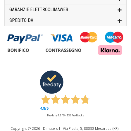
GARANZIE ELETTROCLIMAWEB
SPEDITO DA
4,8
/5
Feedaty
4.8
/
5
-
332
feedbacks
Copyright @
2026 - Dimate srl - Via Picula, 5, 88838 Mesoraca (KR) -