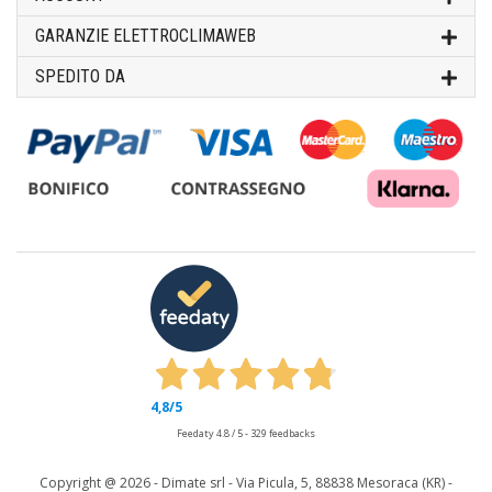
GARANZIE ELETTROCLIMAWEB
SPEDITO DA
4,8
/5
Feedaty
4.8
/
5
-
329
feedbacks
Copyright @
2026 - Dimate srl - Via Picula, 5, 88838 Mesoraca (KR) -