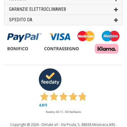
GARANZIE ELETTROCLIMAWEB
SPEDITO DA
4,8
/5
Feedaty
4.8
/
5
-
332
feedbacks
Copyright @
2026 - Dimate srl - Via Picula, 5, 88838 Mesoraca (KR) -