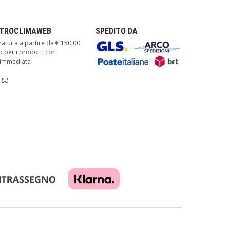
TTROCLIMAWEB
SPEDITO DA
atuita a partire da € 150,00
o per i prodotti con
à immediata
 gg