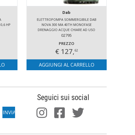
Dab
A
ELETTROPOMPA SOMMERGIBILE DAB
CI
0,6 HP
NOVA 300 MA 40TH MONOFASE
DRENAGGIO ACQUE CHIARE AD USO
DOMESTICO
02795
PREZZO
€ 127,
62
LO
AGGIUNGI AL CARRELLO
AG
Seguici sui social