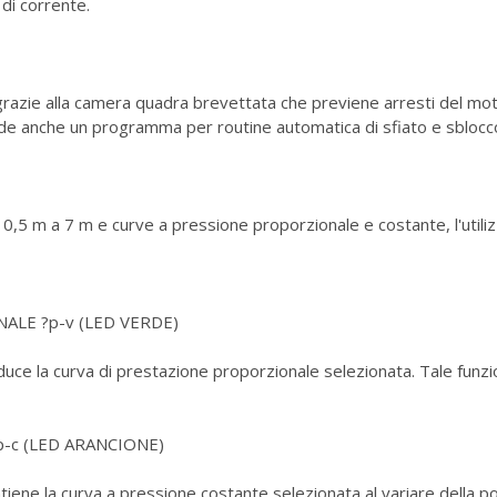
di corrente.
à grazie alla camera quadra brevettata che previene arresti del moto
ude anche un programma per routine automatica di sfiato e sblocc
0,5 m a 7 m e curve a pressione proporzionale e costante, l'utilizzo
LE ?p-v (LED VERDE)
duce la curva di prestazione proporzionale selezionata. Tale fun
c (LED ARANCIONE)
tiene la curva a pressione costante selezionata al variare della po