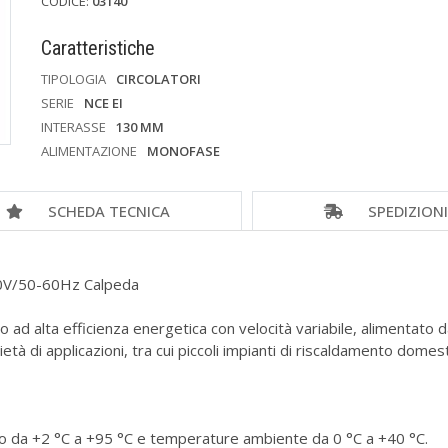
CODICE:
03140
Caratteristiche
TIPOLOGIA
CIRCOLATORI
SERIE
NCE EI
INTERASSE
130 MM
ALIMENTAZIONE
MONOFASE
SCHEDA TECNICA
SPEDIZION
V/50-60Hz Calpeda
vo ad alta efficienza energetica con velocità variabile, alimentat
ietà di applicazioni, tra cui piccoli impianti di riscaldamento dom
o da +2 °C a +95 °C e temperature ambiente da 0 °C a +40 °C.