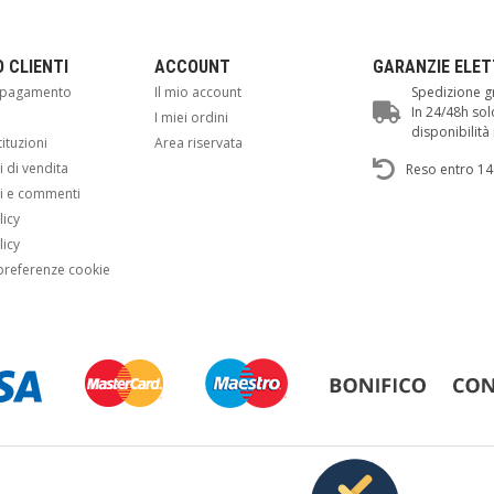
O CLIENTI
ACCOUNT
GARANZIE ELE
i pagamento
Il mio account
Spedizione gr
In 24/48h sol
i
I miei ordini
disponibilit
tituzioni
Area riservata
 di vendita
Reso entro 14
i e commenti
licy
licy
preferenze cookie