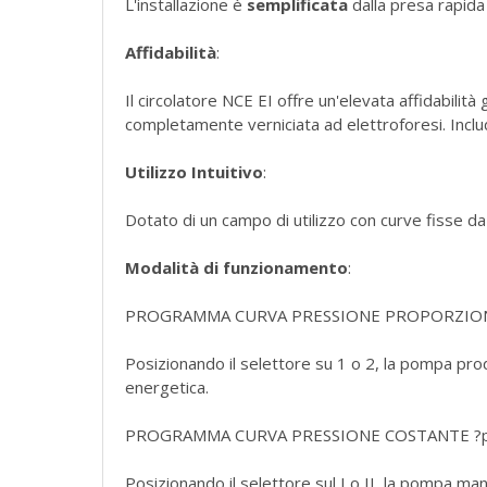
L'installazione è
semplificata
dalla presa rapida 
Affidabilità
:
Il circolatore NCE EI offre un'elevata affidabilit
completamente verniciata ad elettroforesi. Incl
Utilizzo Intuitivo
:
Dotato di un campo di utilizzo con curve fisse da 
Modalità di funzionamento
:
PROGRAMMA CURVA PRESSIONE PROPORZIONA
Posizionando il selettore su 1 o 2, la pompa pro
energetica.
PROGRAMMA CURVA PRESSIONE COSTANTE ?p-
Posizionando il selettore sul I o II, la pompa man