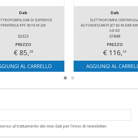
Dab
Dab
ETTROPOMPA DAB DI SUPERFICE
ELETTROPOMPA CENTRIFUG
PERIFERICA KPF 30/16 M 220
AUTOADESCANTE JET 82 M DAB KW 
0,8 IE2
02323
01848
PREZZO
PREZZO
€ 85,
€ 116,
28
34
GGIUNGI AL CARRELLO
AGGIUNGI AL CARREL
nsenso al trattamento dei miei dati per l'invio di newsletter.