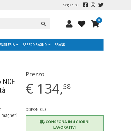
Seguici su
0
ENSILERIA
ARREDO BAGNO
BRAND
Prezzo
o NCE
€
134,
58
tà
a
DISPONIBILE
a magneti
CONSEGNA IN 4 GIORNI
LAVORATIVI