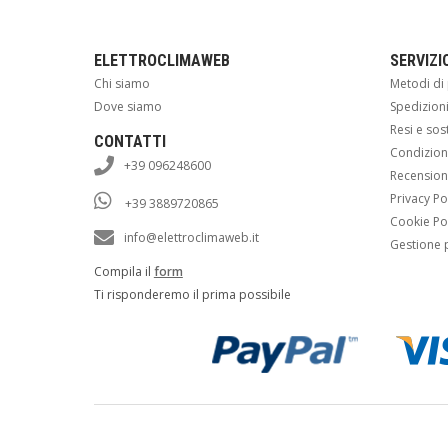
ELETTROCLIMAWEB
SERVIZI
Chi siamo
Metodi d
Dove siamo
Spedizion
Resi e sos
CONTATTI
Condizioni
+39 096248600
Recension
Privacy Po
+39 3889720865
Cookie Po
info@elettroclimaweb.it
Gestione 
Compila il
form
Ti risponderemo il prima possibile