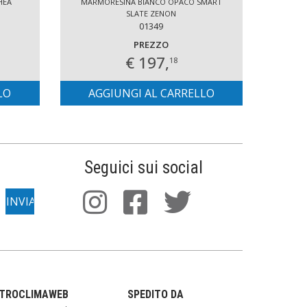
HEA
MARMORESINA BIANCO OPACO SMART
MARM
SLATE ZENON
01349
PREZZO
€ 197,
18
LO
AGGIUNGI AL CARRELLO
AG
Seguici sui social
TTROCLIMAWEB
SPEDITO DA