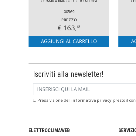
CERAMICA BIANCO LUCIDO ALTHEA
CE
00569
PREZZO
€ 163,
63
AGGIUNGI AL CARRELLO
A
Iscriviti alla newsletter!
Presa visione dell'
informativa privacy
, presto il co
ELETTROCLIMAWEB
SERVIZI