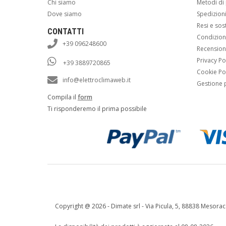
Chi siamo
Metodi d
Dove siamo
Spedizion
Resi e sos
CONTATTI
Condizioni
+39 096248600
Recension
Privacy Po
+39 3889720865
Cookie Po
info@elettroclimaweb.it
Gestione 
Compila il
form
Ti risponderemo il prima possibile
Copyright @
2026 - Dimate srl - Via Picula, 5, 88838 Mesorac