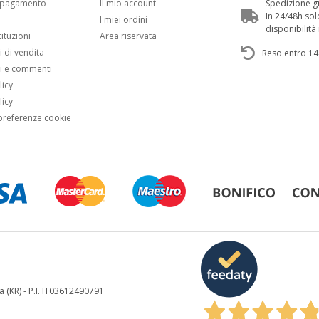
i pagamento
Il mio account
Spedizione gr
In 24/48h sol
i
I miei ordini
disponibilit
tituzioni
Area riservata
 di vendita
Reso entro 14
i e commenti
licy
licy
preferenze cookie
a (KR) - P.I. IT03612490791