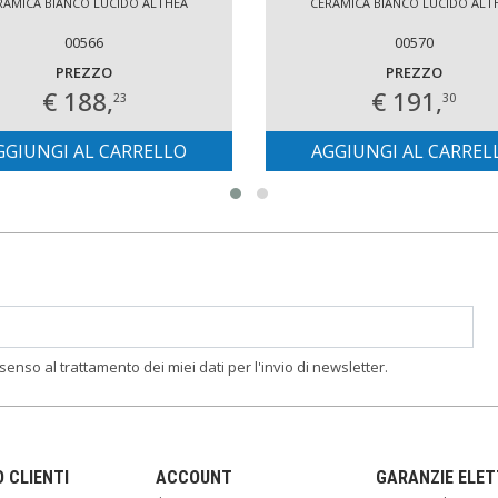
RAMICA BIANCO LUCIDO ALTHEA
CERAMICA BIANCO LUCIDO ALT
00566
00570
PREZZO
PREZZO
€ 188,
€ 191,
23
30
GGIUNGI AL CARRELLO
AGGIUNGI AL CARREL
nsenso al trattamento dei miei dati per l'invio di newsletter.
O CLIENTI
ACCOUNT
GARANZIE ELE