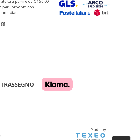
atuita a partire da € 150,00
o per i prodotti con
à immediata
 gg
Made by