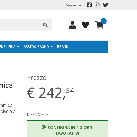
Seguici su
0
ENSILERIA
ARREDO BAGNO
BRAND
Prezzo
mica
€
242,
54
eramica
scivolo a
DISPONIBILE
CONSEGNA IN 4 GIORNI
LAVORATIVI