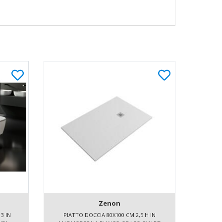
Zenon
3 IN
PIATTO DOCCIA 80X100 CM 2,5 H IN
PIAT